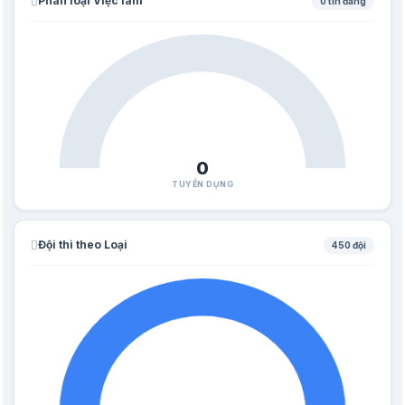
Phân loại Việc làm
0 tin đăng
0
TUYỂN DỤNG
Đội thi theo Loại
450 đội