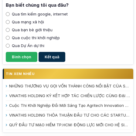
Bạn biết chúng tôi qua đâu?
Qua tìm kiếm google, internet
Qua mạng xã hội
Qua bạn bè giới thiệu
Qua cuộc thi khởi nghiệp
Qua Dự Án dự thi
TIN XEM NHIỀU
NHỮNG THƯƠNG VỤ GỌI VỐN THÀNH CÔNG NỔI BẬT CỦA STARTUP VIỆT NAM NĂM 2025
VINATHIS HOLDING KÝ KẾT HỢP TÁC CHIẾN LƯỢC CÙNG ĐẠI HỌC TRÀ VINH VÀ VƯỜN ƯƠM DOANH NGHIỆP TỈNH VĨNH LONG
Cuộc Thi Khởi Nghiệp Đổi Mới Sáng Tạo Agritech Innovation 2026: Đánh Thức Tiềm Năng Nông Nghiệp Xanh
VINATHIS HOLDING THỎA THUẬN ĐẦU TƯ CHO CÁC STARTUP TẠI CUỘC THI INNOBE 2026
QUỸ ĐẦU TƯ MẠO HIỂM TP.HCM: ĐỘNG LỰC MỚI CHO HỆ SINH THÁI KHỞI NGHIỆP ĐỔI MỚI SÁNG TẠO