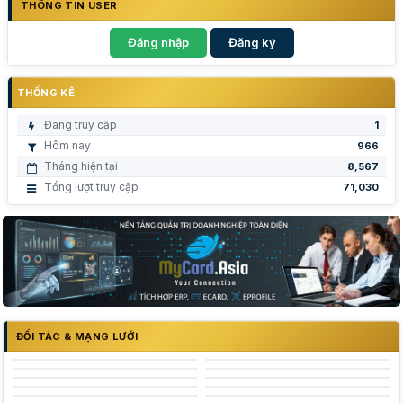
THÔNG TIN USER
Đăng nhập
Đăng ký
THỐNG KÊ
Đang truy cập
1
Hôm nay
966
Tháng hiện tại
8,567
Tổng lượt truy cập
71,030
ĐỐI TÁC & MẠNG LƯỚI
Trường Đại Học Nguyễn Tất Thành - NTTU
Logo trường Đại Học Công Thương Tp Hồ Chí Minh
Trung tâm Khởi nghiệp sáng tạo Thành phố Hồ Chí Minh
Logo trường đại học Kinh tế tp hcm
Logo trường đại học Thủ Dầu Một
Logo trường đại học Hùng Vương
đại học nha trang
đại học quốc gia thành phố hồ chí minh