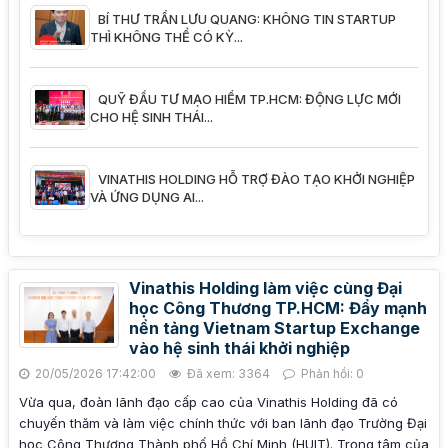
BÍ THƯ TRẦN LƯU QUANG: KHÔNG TIN STARTUP
THÌ KHÔNG THỂ CÓ KỲ...
QUỸ ĐẦU TƯ MẠO HIỂM TP.HCM: ĐỘNG LỰC MỚI
CHO HỆ SINH THÁI...
VINATHIS HOLDING HỖ TRỢ ĐÀO TẠO KHỞI NGHIỆP
VÀ ỨNG DỤNG AI...
Vinathis Holding làm việc cùng Đại
học Công Thương TP.HCM: Đẩy mạnh
nền tảng Vietnam Startup Exchange
vào hệ sinh thái khởi nghiệp
20/05/2026 17:42:00
Đã xem: 3364
Phản hồi: 0
Vừa qua, đoàn lãnh đạo cấp cao của Vinathis Holding đã có
chuyến thăm và làm việc chính thức với ban lãnh đạo Trường Đại
học Công Thương Thành phố Hồ Chí Minh (HUIT). Trọng tâm của