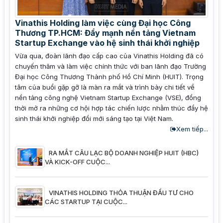
Vinathis Holding làm việc cùng Đại học Công
Thương TP.HCM: Đẩy mạnh nền tảng Vietnam
Startup Exchange vào hệ sinh thái khởi nghiệp
Vừa qua, đoàn lãnh đạo cấp cao của Vinathis Holding đã có
chuyến thăm và làm việc chính thức với ban lãnh đạo Trường
Đại học Công Thương Thành phố Hồ Chí Minh (HUIT). Trọng
tâm của buổi gặp gỡ là màn ra mắt và trình bày chi tiết về
nền tảng công nghệ Vietnam Startup Exchange (VSE), đồng
thời mở ra những cơ hội hợp tác chiến lược nhằm thúc đẩy hệ
sinh thái khởi nghiệp đổi mới sáng tạo tại Việt Nam.
Xem tiếp...
RA MẮT CÂU LẠC BỘ DOANH NGHIỆP HUIT (HBC)
VÀ KICK-OFF CUỘC...
VINATHIS HOLDING THỎA THUẬN ĐẦU TƯ CHO
CÁC STARTUP TẠI CUỘC...