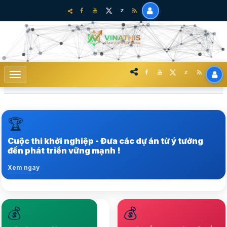
🏆
Trong hệ sinh thái khởi nghiệp sáng tạo tại Việt Nam
Cuộc thi khởi nghiệp - Đưa các dự án từ ý tưởng
Xem ngay
đến phát triển vững mạnh !
Xem ngay
💰
💰
Nâng tầm hệ sinh thái
Lựa chọ nhiều startup
Startup lên vị thế mới,
chất lượng