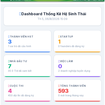
Dashboard Thống Kê Hệ Sinh Thái
Th 5, 06/8/2026 15:09
THÀNH VIÊN HST
STARTUP
3
1
1 vai trò đã cấu hình
0 founders đã đăng ký
NHÀ ĐẦU TƯ
VIỆC LÀM
7
0
30.0 Trđ đã cam kết
2 doanh nghiệp tuyển dụng
CUỘC THI
TỔNG THÀNH VIÊN
4
593
450 đội thi đã đăng ký
0 mới trong tháng này