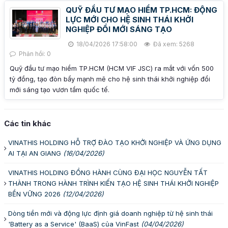
QUỸ ĐẦU TƯ MẠO HIỂM TP.HCM: ĐỘNG
LỰC MỚI CHO HỆ SINH THÁI KHỞI
NGHIỆP ĐỔI MỚI SÁNG TẠO
18/04/2026 17:58:00
Đã xem: 5268
Phản hồi: 0
Quỹ đầu tư mạo hiểm TP.HCM (HCM VIF JSC) ra mắt với vốn 500
tỷ đồng, tạo đòn bẩy mạnh mẽ cho hệ sinh thái khởi nghiệp đổi
mới sáng tạo vươn tầm quốc tế.
Các tin khác
VINATHIS HOLDING HỖ TRỢ ĐÀO TẠO KHỞI NGHIỆP VÀ ỨNG DỤNG
AI TẠI AN GIANG
(16/04/2026)
VINATHIS HOLDING ĐỒNG HÀNH CÙNG ĐẠI HỌC NGUYỄN TẤT
THÀNH TRONG HÀNH TRÌNH KIẾN TẠO HỆ SINH THÁI KHỞI NGHIỆP
BỀN VỮNG 2026
(12/04/2026)
Dòng tiền mới và động lực định giá doanh nghiệp từ hệ sinh thái
'Battery as a Service' (BaaS) của VinFast
(04/04/2026)