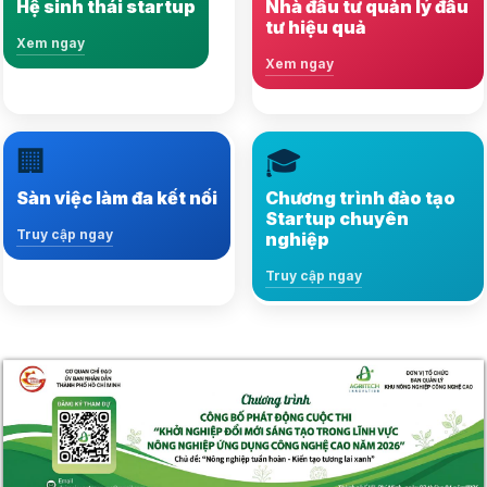
Hệ sinh thái startup
Nhà đầu tư quản lý đầu
phát triển bền vững
tư hiệu quả
Xem ngay
Xem ngay
Xem ngay
Xem ngay
🏢
🎓
Kết nối hàng ngàn việc
Nội dung đa dạng, kiến
làm, nhà tuyển dụng và
thức chuẩn xác và
Sàn việc làm đa kết nối
Chương trình đào tạo
ứng viên tiềm năng
phong phú
Startup chuyên
Truy cập ngay
nghiệp
Truy cập ngay
Truy cập ngay
Truy cập ngay