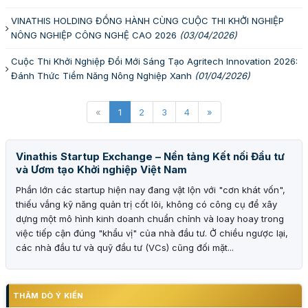
VINATHIS HOLDING ĐỒNG HÀNH CÙNG CUỘC THI KHỞI NGHIỆP
NÔNG NGHIỆP CÔNG NGHỆ CAO 2026
(03/04/2026)
Cuộc Thi Khởi Nghiệp Đổi Mới Sáng Tạo Agritech Innovation 2026:
Đánh Thức Tiềm Năng Nông Nghiệp Xanh
(01/04/2026)
«
1
2
3
4
»
Vinathis Startup Exchange – Nền tảng Kết nối Đầu tư
và Ươm tạo Khởi nghiệp Việt Nam
Phần lớn các startup hiện nay đang vật lộn với "cơn khát vốn",
thiếu vắng kỹ năng quản trị cốt lõi, không có công cụ để xây
dựng một mô hình kinh doanh chuẩn chỉnh và loay hoay trong
việc tiếp cận đúng "khẩu vị" của nhà đầu tư. Ở chiều ngược lại,
các nhà đầu tư và quỹ đầu tư (VCs) cũng đối mặt...
THĂM DÒ Ý KIẾN