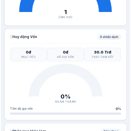
1
LĨNH VỰC
Huy động Vốn
0 chiến dịch
0đ
0đ
30.0 Trđ
MỤC TIÊU
ĐÃ GỌI VỐN
7 NĐT CAM KẾT
0%
HOÀN THÀNH
Tiến độ gọi vốn
0%