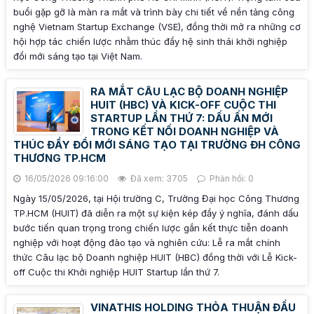
buổi gặp gỡ là màn ra mắt và trình bày chi tiết về nền tảng công
nghệ Vietnam Startup Exchange (VSE), đồng thời mở ra những cơ
hội hợp tác chiến lược nhằm thúc đẩy hệ sinh thái khởi nghiệp
đổi mới sáng tạo tại Việt Nam.
RA MẮT CÂU LẠC BỘ DOANH NGHIỆP
HUIT (HBC) VÀ KICK-OFF CUỘC THI
STARTUP LẦN THỨ 7: DẤU ẤN MỚI
TRONG KẾT NỐI DOANH NGHIỆP VÀ
THÚC ĐẨY ĐỔI MỚI SÁNG TẠO TẠI TRƯỜNG ĐH CÔNG
THƯƠNG TP.HCM
16/05/2026 09:16:00
Đã xem: 3705
Phản hồi: 0
Ngày 15/05/2026, tại Hội trường C, Trường Đại học Công Thương
TP.HCM (HUIT) đã diễn ra một sự kiện kép đầy ý nghĩa, đánh dấu
bước tiến quan trọng trong chiến lược gắn kết thực tiễn doanh
nghiệp với hoạt động đào tạo và nghiên cứu: Lễ ra mắt chính
thức Câu lạc bộ Doanh nghiệp HUIT (HBC) đồng thời với Lễ Kick-
off Cuộc thi Khởi nghiệp HUIT Startup lần thứ 7.
VINATHIS HOLDING THỎA THUẬN ĐẦU