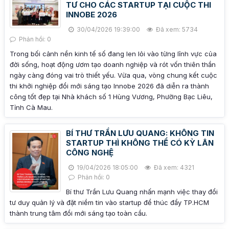
TƯ CHO CÁC STARTUP TẠI CUỘC THI
INNOBE 2026
30/04/2026 19:39:00
Đã xem: 5734
Phản hồi: 0
Trong bối cảnh nền kinh tế số đang len lỏi vào từng lĩnh vực của
đời sống, hoạt động ươm tạo doanh nghiệp và rót vốn thiên thần
ngày càng đóng vai trò thiết yếu. Vừa qua, vòng chung kết cuộc
thi khởi nghiệp đổi mới sáng tạo Innobe 2026 đã diễn ra thành
công tốt đẹp tại Nhà khách số 1 Hùng Vương, Phường Bạc Liêu,
Tỉnh Cà Mau.
BÍ THƯ TRẦN LƯU QUANG: KHÔNG TIN
STARTUP THÌ KHÔNG THỂ CÓ KỲ LÂN
CÔNG NGHỆ
19/04/2026 18:05:00
Đã xem: 4321
Phản hồi: 0
Bí thư Trần Lưu Quang nhấn mạnh việc thay đổi
tư duy quản lý và đặt niềm tin vào startup để thúc đẩy TP.HCM
thành trung tâm đổi mới sáng tạo toàn cầu.