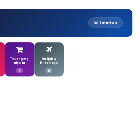
📊 1 startup
Thương mại
Du lịch &
điện tử
Khách sạn
0
0