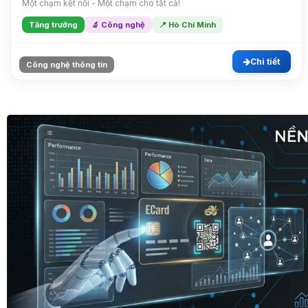
Một chạm kết nối - Một chạm cho tất cả!
Tăng trưởng
🔬 Công nghệ
📍 Hò Chí Minh
Chi tiết
2023
286
Công nghệ thông tin