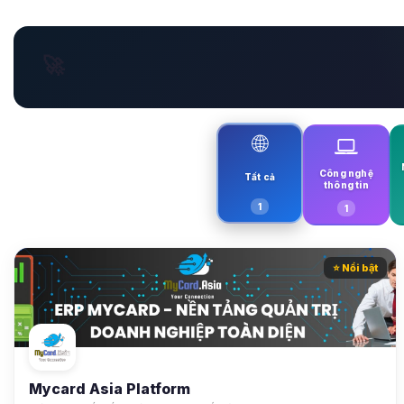
🚀
🌐
Công nghệ
Tất cả
thông tin
1
1
⭐ Nổi bật
Mycard Asia Platform