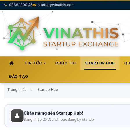
0866.1800.45
startup@vinathis.com
TIN TỨC
CUỘC THI
STARTUP HUB
QU
ĐÀO TẠO
Trang nhất
Startup Hub
Chào mừng đến Startup Hub!
👤
Đăng nhập để đầu tư hoặc đăng ký startup