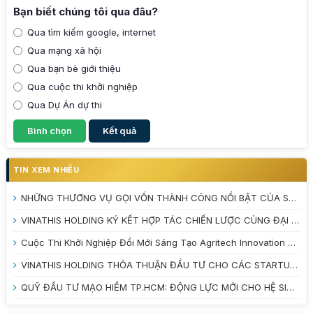
Bạn biết chúng tôi qua đâu?
Qua tìm kiếm google, internet
Qua mạng xã hội
Qua bạn bè giới thiệu
Qua cuộc thi khởi nghiệp
Qua Dự Án dự thi
TIN XEM NHIỀU
NHỮNG THƯƠNG VỤ GỌI VỐN THÀNH CÔNG NỔI BẬT CỦA STARTUP VIỆT NAM NĂM 2025
VINATHIS HOLDING KÝ KẾT HỢP TÁC CHIẾN LƯỢC CÙNG ĐẠI HỌC TRÀ VINH VÀ VƯỜN ƯƠM DOANH NGHIỆP TỈNH VĨNH LONG
Cuộc Thi Khởi Nghiệp Đổi Mới Sáng Tạo Agritech Innovation 2026: Đánh Thức Tiềm Năng Nông Nghiệp Xanh
VINATHIS HOLDING THỎA THUẬN ĐẦU TƯ CHO CÁC STARTUP TẠI CUỘC THI INNOBE 2026
QUỸ ĐẦU TƯ MẠO HIỂM TP.HCM: ĐỘNG LỰC MỚI CHO HỆ SINH THÁI KHỞI NGHIỆP ĐỔI MỚI SÁNG TẠO