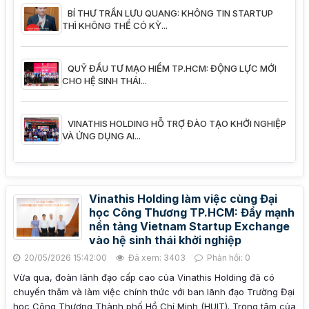
BÍ THƯ TRẦN LƯU QUANG: KHÔNG TIN STARTUP
THÌ KHÔNG THỂ CÓ KỲ...
QUỸ ĐẦU TƯ MẠO HIỂM TP.HCM: ĐỘNG LỰC MỚI
CHO HỆ SINH THÁI...
VINATHIS HOLDING HỖ TRỢ ĐÀO TẠO KHỞI NGHIỆP
VÀ ỨNG DỤNG AI...
Vinathis Holding làm việc cùng Đại
học Công Thương TP.HCM: Đẩy mạnh
nền tảng Vietnam Startup Exchange
vào hệ sinh thái khởi nghiệp
20/05/2026 15:42:00
Đã xem: 3403
Phản hồi: 0
Vừa qua, đoàn lãnh đạo cấp cao của Vinathis Holding đã có
chuyến thăm và làm việc chính thức với ban lãnh đạo Trường Đại
học Công Thương Thành phố Hồ Chí Minh (HUIT). Trọng tâm của