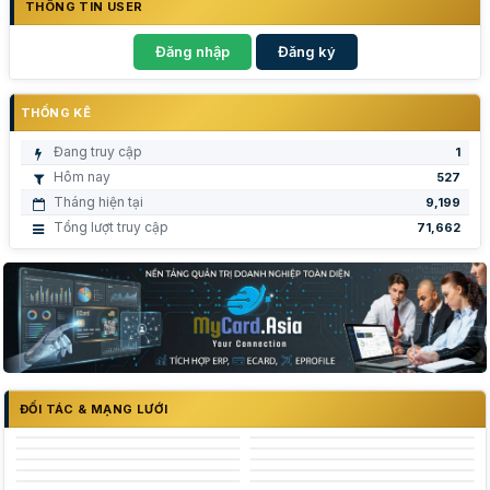
THÔNG TIN USER
Đăng nhập
Đăng ký
THỐNG KÊ
Đang truy cập
1
Hôm nay
527
Tháng hiện tại
9,199
Tổng lượt truy cập
71,662
ĐỐI TÁC & MẠNG LƯỚI
Trường Đại Học Nguyễn Tất Thành - NTTU
Logo trường Đại Học Công Thương Tp Hồ Chí Minh
Trung tâm Khởi nghiệp sáng tạo Thành phố Hồ Chí Minh
Logo trường đại học Kinh tế tp hcm
Logo trường đại học Thủ Dầu Một
Logo trường đại học Hùng Vương
đại học nha trang
đại học quốc gia thành phố hồ chí minh