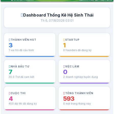
Dashboard Thống Kê Hệ Sinh Thái
Th 6, 07/8/2026 03:01
THÀNH VIÊN HST
STARTUP
3
1
1 vai trò đã cấu hình
0 founders đã đăng ký
NHÀ ĐẦU TƯ
VIỆC LÀM
7
0
30.0 Trđ đã cam kết
2 doanh nghiệp tuyển dụng
CUỘC THI
TỔNG THÀNH VIÊN
4
593
450 đội thi đã đăng ký
0 mới trong tháng này