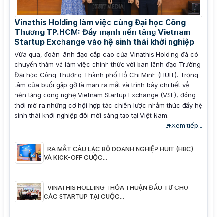
Vinathis Holding làm việc cùng Đại học Công
Thương TP.HCM: Đẩy mạnh nền tảng Vietnam
Startup Exchange vào hệ sinh thái khởi nghiệp
Vừa qua, đoàn lãnh đạo cấp cao của Vinathis Holding đã có
chuyến thăm và làm việc chính thức với ban lãnh đạo Trường
Đại học Công Thương Thành phố Hồ Chí Minh (HUIT). Trọng
tâm của buổi gặp gỡ là màn ra mắt và trình bày chi tiết về
nền tảng công nghệ Vietnam Startup Exchange (VSE), đồng
thời mở ra những cơ hội hợp tác chiến lược nhằm thúc đẩy hệ
sinh thái khởi nghiệp đổi mới sáng tạo tại Việt Nam.
Xem tiếp...
RA MẮT CÂU LẠC BỘ DOANH NGHIỆP HUIT (HBC)
VÀ KICK-OFF CUỘC...
VINATHIS HOLDING THỎA THUẬN ĐẦU TƯ CHO
CÁC STARTUP TẠI CUỘC...