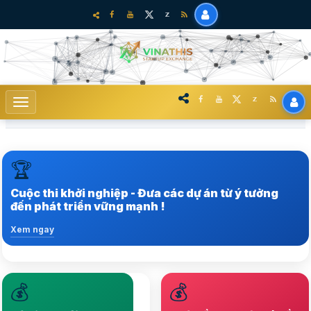
🏆
Trong hệ sinh thái khởi nghiệp sáng tạo tại Việt Nam
Cuộc thi khởi nghiệp - Đưa các dự án từ ý tưởng
Xem ngay
đến phát triển vững mạnh !
Xem ngay
💰
💰
Nâng tầm hệ sinh thái
Lựa chọ nhiều startup
Startup lên vị thế mới,
chất lượng