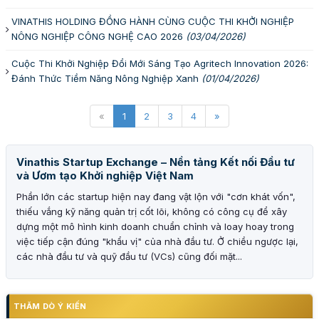
VINATHIS HOLDING ĐỒNG HÀNH CÙNG CUỘC THI KHỞI NGHIỆP
NÔNG NGHIỆP CÔNG NGHỆ CAO 2026
(03/04/2026)
Cuộc Thi Khởi Nghiệp Đổi Mới Sáng Tạo Agritech Innovation 2026:
Đánh Thức Tiềm Năng Nông Nghiệp Xanh
(01/04/2026)
«
1
2
3
4
»
Vinathis Startup Exchange – Nền tảng Kết nối Đầu tư
và Ươm tạo Khởi nghiệp Việt Nam
Phần lớn các startup hiện nay đang vật lộn với "cơn khát vốn",
thiếu vắng kỹ năng quản trị cốt lõi, không có công cụ để xây
dựng một mô hình kinh doanh chuẩn chỉnh và loay hoay trong
việc tiếp cận đúng "khẩu vị" của nhà đầu tư. Ở chiều ngược lại,
các nhà đầu tư và quỹ đầu tư (VCs) cũng đối mặt...
THĂM DÒ Ý KIẾN