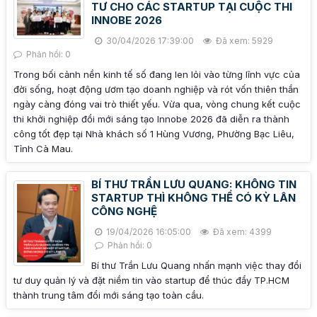
TƯ CHO CÁC STARTUP TẠI CUỘC THI
INNOBE 2026
30/04/2026 17:39:00
Đã xem: 5929
Phản hồi: 0
Trong bối cảnh nền kinh tế số đang len lỏi vào từng lĩnh vực của
đời sống, hoạt động ươm tạo doanh nghiệp và rót vốn thiên thần
ngày càng đóng vai trò thiết yếu. Vừa qua, vòng chung kết cuộc
thi khởi nghiệp đổi mới sáng tạo Innobe 2026 đã diễn ra thành
công tốt đẹp tại Nhà khách số 1 Hùng Vương, Phường Bạc Liêu,
Tỉnh Cà Mau.
BÍ THƯ TRẦN LƯU QUANG: KHÔNG TIN
STARTUP THÌ KHÔNG THỂ CÓ KỲ LÂN
CÔNG NGHỆ
19/04/2026 16:05:00
Đã xem: 4399
Phản hồi: 0
Bí thư Trần Lưu Quang nhấn mạnh việc thay đổi
tư duy quản lý và đặt niềm tin vào startup để thúc đẩy TP.HCM
thành trung tâm đổi mới sáng tạo toàn cầu.