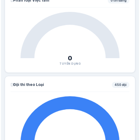
Phân loại Việc làm
0 tin đăng
0
TUYỂN DỤNG
Đội thi theo Loại
450 đội