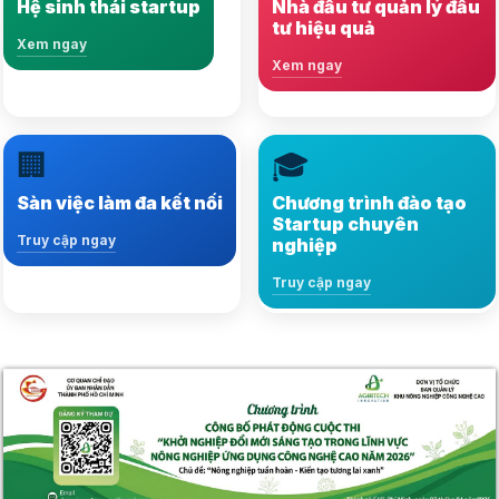
Hệ sinh thái startup
Nhà đầu tư quản lý đầu
phát triển bền vững
tư hiệu quả
Xem ngay
Xem ngay
Xem ngay
Xem ngay
🏢
🎓
Kết nối hàng ngàn việc
Nội dung đa dạng, kiến
làm, nhà tuyển dụng và
thức chuẩn xác và
Sàn việc làm đa kết nối
Chương trình đào tạo
ứng viên tiềm năng
phong phú
Startup chuyên
Truy cập ngay
nghiệp
Truy cập ngay
Truy cập ngay
Truy cập ngay