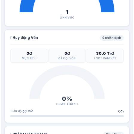
1
LĨNH VỰC
Huy động Vốn
0 chiến dịch
0đ
0đ
30.0 Trđ
MỤC TIÊU
ĐÃ GỌI VỐN
7 NĐT CAM KẾT
0%
HOÀN THÀNH
Tiến độ gọi vốn
0%