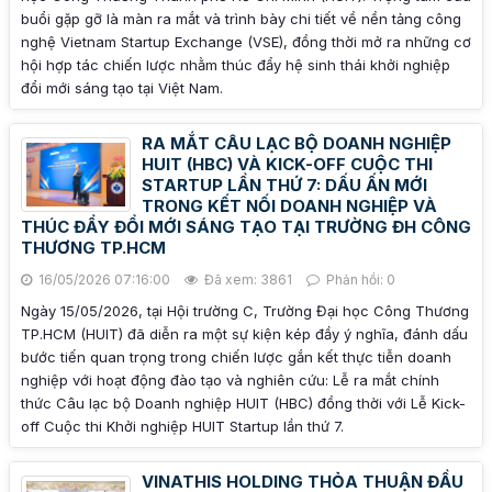
buổi gặp gỡ là màn ra mắt và trình bày chi tiết về nền tảng công
nghệ Vietnam Startup Exchange (VSE), đồng thời mở ra những cơ
hội hợp tác chiến lược nhằm thúc đẩy hệ sinh thái khởi nghiệp
đổi mới sáng tạo tại Việt Nam.
RA MẮT CÂU LẠC BỘ DOANH NGHIỆP
HUIT (HBC) VÀ KICK-OFF CUỘC THI
STARTUP LẦN THỨ 7: DẤU ẤN MỚI
TRONG KẾT NỐI DOANH NGHIỆP VÀ
THÚC ĐẨY ĐỔI MỚI SÁNG TẠO TẠI TRƯỜNG ĐH CÔNG
THƯƠNG TP.HCM
16/05/2026 07:16:00
Đã xem: 3861
Phản hồi: 0
Ngày 15/05/2026, tại Hội trường C, Trường Đại học Công Thương
TP.HCM (HUIT) đã diễn ra một sự kiện kép đầy ý nghĩa, đánh dấu
bước tiến quan trọng trong chiến lược gắn kết thực tiễn doanh
nghiệp với hoạt động đào tạo và nghiên cứu: Lễ ra mắt chính
thức Câu lạc bộ Doanh nghiệp HUIT (HBC) đồng thời với Lễ Kick-
off Cuộc thi Khởi nghiệp HUIT Startup lần thứ 7.
VINATHIS HOLDING THỎA THUẬN ĐẦU