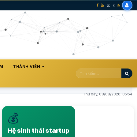
ÀM
THÀNH VIÊN
Thứ bảy, 08/08/2026, 05:54
💰
Nâng tầm hệ sinh thái Startup lên vị thế mới, phát
triển bền vững
Hệ sinh thái startup
Xem ngay