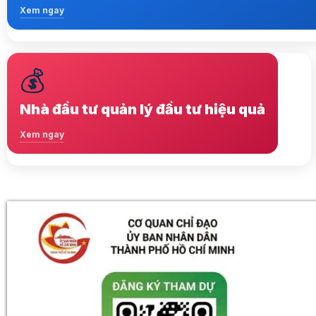
Xem ngay
💰
Lựa chọ nhiều startup chất lượng
Xem ngay
Nhà đầu tư quản lý đầu tư hiệu quả
Xem ngay