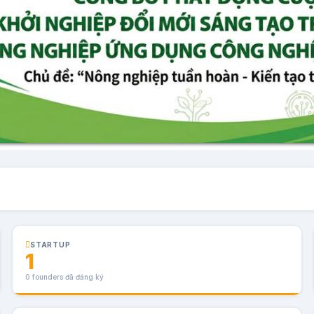
STARTUP
1
0 founders đã đăng ký