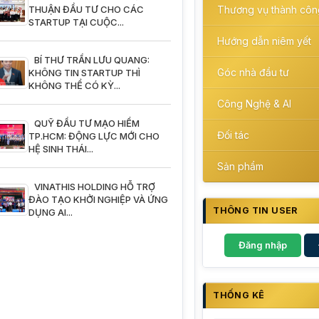
THUẬN ĐẦU TƯ CHO CÁC
Thương vụ thành côn
STARTUP TẠI CUỘC...
Hướng dẫn niêm yết
BÍ THƯ TRẦN LƯU QUANG:
Góc nhà đầu tư
KHÔNG TIN STARTUP THÌ
KHÔNG THỂ CÓ KỲ...
Công Nghệ & AI
QUỸ ĐẦU TƯ MẠO HIỂM
Đối tác
TP.HCM: ĐỘNG LỰC MỚI CHO
HỆ SINH THÁI...
Sản phẩm
VINATHIS HOLDING HỖ TRỢ
ĐÀO TẠO KHỞI NGHIỆP VÀ ỨNG
THÔNG TIN USER
DỤNG AI...
Đăng nhập
THỐNG KÊ