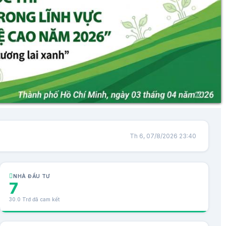
Th 6, 07/8/2026 23:40
NHÀ ĐẦU TƯ
7
30.0 Trđ đã cam kết