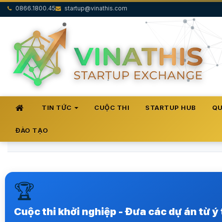
0866.1800.45
startup@vinathis.com
TIN TỨC
CUỘC THI
STARTUP HUB
QU
ĐÀO TẠO
🏆
Trong hệ sinh thái khởi nghiệp sáng tạo tại Việt Nam
Xem ngay
Cuộc thi khởi nghiệp - Đưa các dự án từ ý