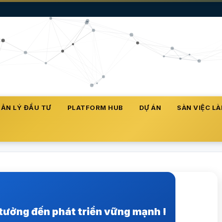
ẢN LÝ ĐẦU TƯ
PLATFORM HUB
DỰ ÁN
SÀN VIỆC L
 tưởng đến phát triển vững mạnh !