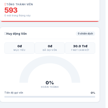
TỔNG THÀNH VIÊN
593
0 mới trong tháng này
Huy động Vốn
0 chiến dịch
0đ
0đ
30.0 Trđ
MỤC TIÊU
ĐÃ GỌI VỐN
7 NĐT CAM KẾT
0%
HOÀN THÀNH
Tiến độ gọi vốn
0%