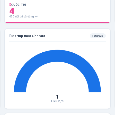
CUỘC THI
4
450 đội thi đã đăng ký
Startup theo Lĩnh vực
1 startup
1
LĨNH VỰC