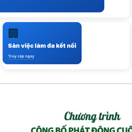
🏢
Kết nối hàng ngàn việc làm, nhà tuyển dụng và
ứng viên tiềm năng
Sàn việc làm đa kết nối
Truy cập ngay
Truy cập ngay