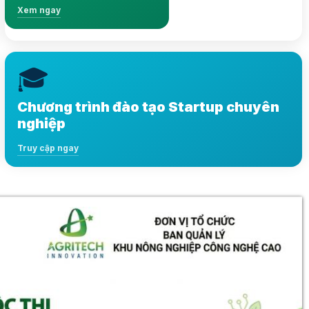
Xem ngay
🎓
Nội dung đa dạng, kiến thức chuẩn xác và phong
phú
Chương trình đào tạo Startup chuyên
Truy cập ngay
nghiệp
Truy cập ngay