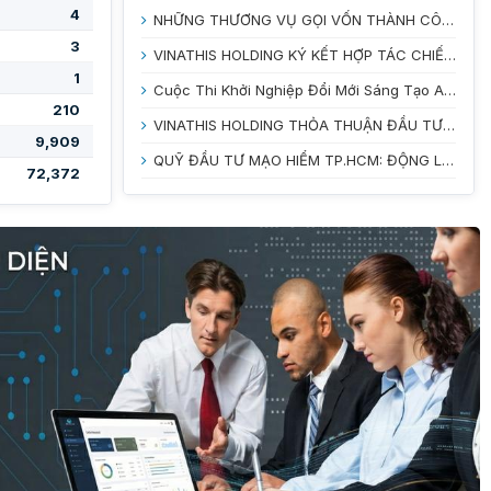
4
NHỮNG THƯƠNG VỤ GỌI VỐN THÀNH CÔNG NỔI BẬT CỦA STARTUP VIỆT NAM NĂM 2025
3
VINATHIS HOLDING KÝ KẾT HỢP TÁC CHIẾN LƯỢC CÙNG ĐẠI HỌC TRÀ VINH VÀ VƯỜN ƯƠM DOANH NGHIỆP TỈNH VĨNH LONG
1
Cuộc Thi Khởi Nghiệp Đổi Mới Sáng Tạo Agritech Innovation 2026: Đánh Thức Tiềm Năng Nông Nghiệp Xanh
210
VINATHIS HOLDING THỎA THUẬN ĐẦU TƯ CHO CÁC STARTUP TẠI CUỘC THI INNOBE 2026
9,909
QUỸ ĐẦU TƯ MẠO HIỂM TP.HCM: ĐỘNG LỰC MỚI CHO HỆ SINH THÁI KHỞI NGHIỆP ĐỔI MỚI SÁNG TẠO
72,372