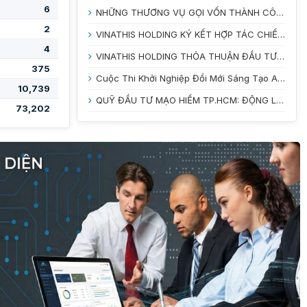
6
NHỮNG THƯƠNG VỤ GỌI VỐN THÀNH CÔNG NỔI BẬT CỦA STARTUP VIỆT NAM NĂM 2025
2
VINATHIS HOLDING KÝ KẾT HỢP TÁC CHIẾN LƯỢC CÙNG ĐẠI HỌC TRÀ VINH VÀ VƯỜN ƯƠM DOANH NGHIỆP TỈNH VĨNH LONG
4
VINATHIS HOLDING THỎA THUẬN ĐẦU TƯ CHO CÁC STARTUP TẠI CUỘC THI INNOBE 2026
375
Cuộc Thi Khởi Nghiệp Đổi Mới Sáng Tạo Agritech Innovation 2026: Đánh Thức Tiềm Năng Nông Nghiệp Xanh
10,739
QUỸ ĐẦU TƯ MẠO HIỂM TP.HCM: ĐỘNG LỰC MỚI CHO HỆ SINH THÁI KHỞI NGHIỆP ĐỔI MỚI SÁNG TẠO
73,202