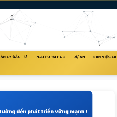
ẢN LÝ ĐẦU TƯ
PLATFORM HUB
DỰ ÁN
SÀN VIỆC L
 tưởng đến phát triển vững mạnh !