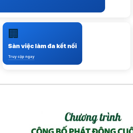
🏢
Kết nối hàng ngàn việc làm, nhà tuyển dụng và
ứng viên tiềm năng
Sàn việc làm đa kết nối
Truy cập ngay
Truy cập ngay