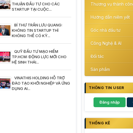
THUẬN ĐẦU TƯ CHO CÁC
Thương vụ thành côn
STARTUP TẠI CUỘC...
Hướng dẫn niêm yết
BÍ THƯ TRẦN LƯU QUANG:
Góc nhà đầu tư
KHÔNG TIN STARTUP THÌ
KHÔNG THỂ CÓ KỲ...
Công Nghệ & AI
QUỸ ĐẦU TƯ MẠO HIỂM
Đối tác
TP.HCM: ĐỘNG LỰC MỚI CHO
HỆ SINH THÁI...
Sản phẩm
VINATHIS HOLDING HỖ TRỢ
ĐÀO TẠO KHỞI NGHIỆP VÀ ỨNG
THÔNG TIN USER
DỤNG AI...
Đăng nhập
THỐNG KÊ