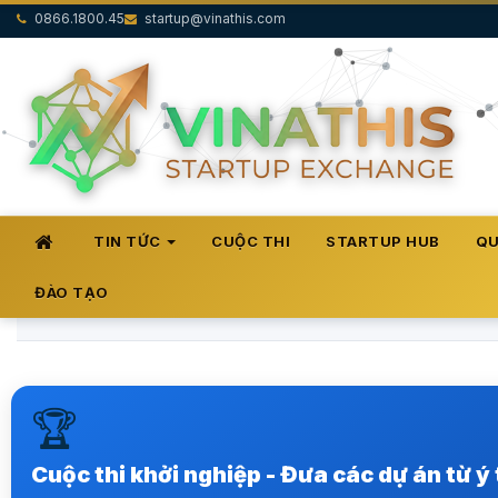
0866.1800.45
startup@vinathis.com
TIN TỨC
CUỘC THI
STARTUP HUB
QU
ĐÀO TẠO
🏆
Trong hệ sinh thái khởi nghiệp sáng tạo tại Việt Nam
Xem ngay
Cuộc thi khởi nghiệp - Đưa các dự án từ ý