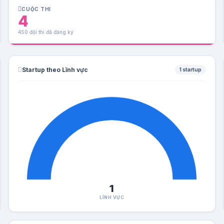
CUỘC THI
4
450 đội thi đã đăng ký
Startup theo Lĩnh vực
1 startup
1
LĨNH VỰC