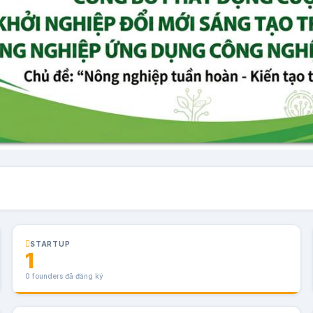
STARTUP
1
0 founders đã đăng ký