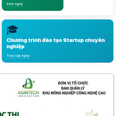
Xem ngay
🎓
Nội dung đa dạng, kiến thức chuẩn xác và phong
phú
Chương trình đào tạo Startup chuyên
Truy cập ngay
nghiệp
Truy cập ngay