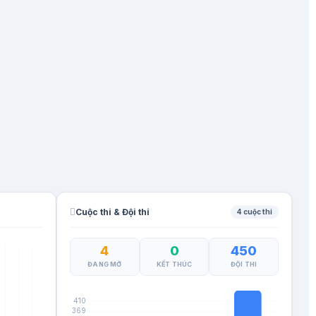
Cuộc thi & Đội thi
4 cuộc thi
4
0
450
ĐANG MỞ
KẾT THÚC
ĐỘI THI