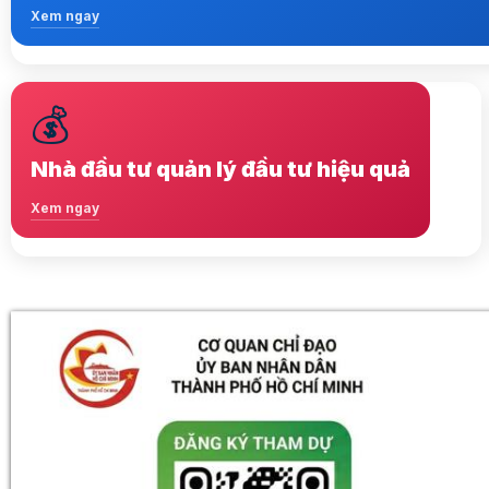
Xem ngay
💰
Lựa chọ nhiều startup chất lượng
Xem ngay
Nhà đầu tư quản lý đầu tư hiệu quả
Xem ngay