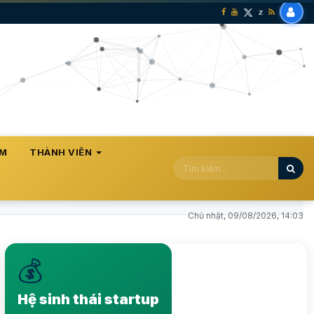
ÀM
THÀNH VIÊN
Chủ nhật, 09/08/2026, 14:03
💰
Nâng tầm hệ sinh thái Startup lên vị thế mới, phát
triển bền vững
Hệ sinh thái startup
Xem ngay