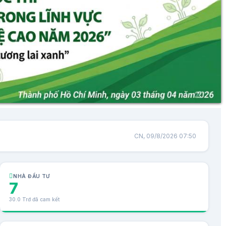
CN, 09/8/2026 07:50
NHÀ ĐẦU TƯ
7
30.0 Trđ đã cam kết