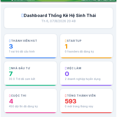
Dashboard Thống Kê Hệ Sinh Thái
Th 6, 07/8/2026 20:48
THÀNH VIÊN HST
STARTUP
3
1
1 vai trò đã cấu hình
0 founders đã đăng ký
NHÀ ĐẦU TƯ
VIỆC LÀM
7
0
30.0 Trđ đã cam kết
2 doanh nghiệp tuyển dụng
CUỘC THI
TỔNG THÀNH VIÊN
4
593
450 đội thi đã đăng ký
0 mới trong tháng này