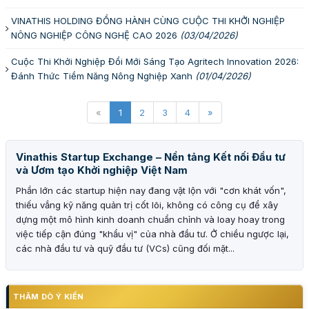
VINATHIS HOLDING ĐỒNG HÀNH CÙNG CUỘC THI KHỞI NGHIỆP
NÔNG NGHIỆP CÔNG NGHỆ CAO 2026
(03/04/2026)
Cuộc Thi Khởi Nghiệp Đổi Mới Sáng Tạo Agritech Innovation 2026:
Đánh Thức Tiềm Năng Nông Nghiệp Xanh
(01/04/2026)
«
1
2
3
4
»
Vinathis Startup Exchange – Nền tảng Kết nối Đầu tư
và Ươm tạo Khởi nghiệp Việt Nam
Phần lớn các startup hiện nay đang vật lộn với "cơn khát vốn",
thiếu vắng kỹ năng quản trị cốt lõi, không có công cụ để xây
dựng một mô hình kinh doanh chuẩn chỉnh và loay hoay trong
việc tiếp cận đúng "khẩu vị" của nhà đầu tư. Ở chiều ngược lại,
các nhà đầu tư và quỹ đầu tư (VCs) cũng đối mặt...
THĂM DÒ Ý KIẾN