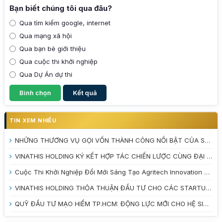
Bạn biết chúng tôi qua đâu?
Qua tìm kiếm google, internet
Qua mạng xã hội
Qua bạn bè giới thiệu
Qua cuộc thi khởi nghiệp
Qua Dự Án dự thi
TIN XEM NHIỀU
NHỮNG THƯƠNG VỤ GỌI VỐN THÀNH CÔNG NỔI BẬT CỦA STARTUP VIỆT NAM NĂM 2025
VINATHIS HOLDING KÝ KẾT HỢP TÁC CHIẾN LƯỢC CÙNG ĐẠI HỌC TRÀ VINH VÀ VƯỜN ƯƠM DOANH NGHIỆP TỈNH VĨNH LONG
Cuộc Thi Khởi Nghiệp Đổi Mới Sáng Tạo Agritech Innovation 2026: Đánh Thức Tiềm Năng Nông Nghiệp Xanh
VINATHIS HOLDING THỎA THUẬN ĐẦU TƯ CHO CÁC STARTUP TẠI CUỘC THI INNOBE 2026
QUỸ ĐẦU TƯ MẠO HIỂM TP.HCM: ĐỘNG LỰC MỚI CHO HỆ SINH THÁI KHỞI NGHIỆP ĐỔI MỚI SÁNG TẠO