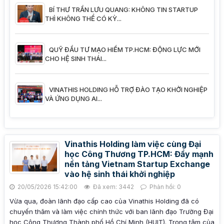
BÍ THƯ TRẦN LƯU QUANG: KHÔNG TIN STARTUP
THÌ KHÔNG THỂ CÓ KỲ...
QUỸ ĐẦU TƯ MẠO HIỂM TP.HCM: ĐỘNG LỰC MỚI
CHO HỆ SINH THÁI...
VINATHIS HOLDING HỖ TRỢ ĐÀO TẠO KHỞI NGHIỆP
VÀ ỨNG DỤNG AI...
Vinathis Holding làm việc cùng Đại
học Công Thương TP.HCM: Đẩy mạnh
nền tảng Vietnam Startup Exchange
vào hệ sinh thái khởi nghiệp
20/05/2026 15:42:00
Đã xem: 3442
Phản hồi: 0
Vừa qua, đoàn lãnh đạo cấp cao của Vinathis Holding đã có
chuyến thăm và làm việc chính thức với ban lãnh đạo Trường Đại
học Công Thương Thành phố Hồ Chí Minh (HUIT). Trọng tâm của