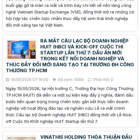
buổi gặp gỡ là màn ra mắt và trình bày chi tiết về nền tảng công
nghệ Vietnam Startup Exchange (VSE), đồng thời mở ra những cơ
hội hợp tác chiến lược nhằm thúc đẩy hệ sinh thái khởi nghiệp
đổi mới sáng tạo tại Việt Nam.
RA MẮT CÂU LẠC BỘ DOANH NGHIỆP
HUIT (HBC) VÀ KICK-OFF CUỘC THI
STARTUP LẦN THỨ 7: DẤU ẤN MỚI
TRONG KẾT NỐI DOANH NGHIỆP VÀ
THÚC ĐẨY ĐỔI MỚI SÁNG TẠO TẠI TRƯỜNG ĐH CÔNG
THƯƠNG TP.HCM
16/05/2026 07:16:00
Đã xem: 4056
Phản hồi: 0
Ngày 15/05/2026, tại Hội trường C, Trường Đại học Công Thương
TP.HCM (HUIT) đã diễn ra một sự kiện kép đầy ý nghĩa, đánh dấu
bước tiến quan trọng trong chiến lược gắn kết thực tiễn doanh
nghiệp với hoạt động đào tạo và nghiên cứu: Lễ ra mắt chính
thức Câu lạc bộ Doanh nghiệp HUIT (HBC) đồng thời với Lễ Kick-
off Cuộc thi Khởi nghiệp HUIT Startup lần thứ 7.
VINATHIS HOLDING THỎA THUẬN ĐẦU