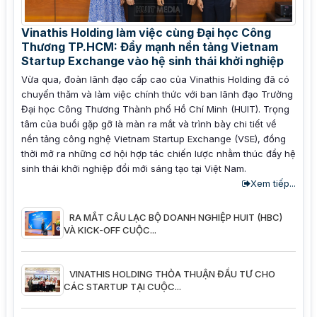
Vinathis Holding làm việc cùng Đại học Công
Thương TP.HCM: Đẩy mạnh nền tảng Vietnam
Startup Exchange vào hệ sinh thái khởi nghiệp
Vừa qua, đoàn lãnh đạo cấp cao của Vinathis Holding đã có
chuyến thăm và làm việc chính thức với ban lãnh đạo Trường
Đại học Công Thương Thành phố Hồ Chí Minh (HUIT). Trọng
tâm của buổi gặp gỡ là màn ra mắt và trình bày chi tiết về
nền tảng công nghệ Vietnam Startup Exchange (VSE), đồng
thời mở ra những cơ hội hợp tác chiến lược nhằm thúc đẩy hệ
sinh thái khởi nghiệp đổi mới sáng tạo tại Việt Nam.
Xem tiếp...
RA MẮT CÂU LẠC BỘ DOANH NGHIỆP HUIT (HBC)
VÀ KICK-OFF CUỘC...
VINATHIS HOLDING THỎA THUẬN ĐẦU TƯ CHO
CÁC STARTUP TẠI CUỘC...