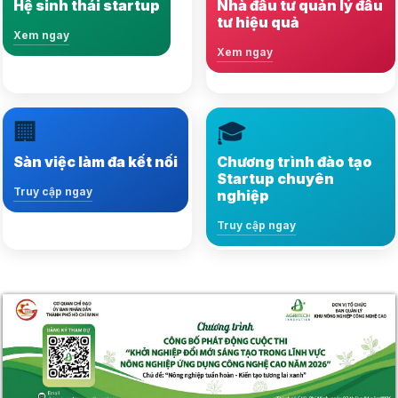
Hệ sinh thái startup
Nhà đầu tư quản lý đầu
phát triển bền vững
tư hiệu quả
Xem ngay
Xem ngay
Xem ngay
Xem ngay
🏢
🎓
Kết nối hàng ngàn việc
Nội dung đa dạng, kiến
làm, nhà tuyển dụng và
thức chuẩn xác và
Sàn việc làm đa kết nối
Chương trình đào tạo
ứng viên tiềm năng
phong phú
Startup chuyên
Truy cập ngay
nghiệp
Truy cập ngay
Truy cập ngay
Truy cập ngay