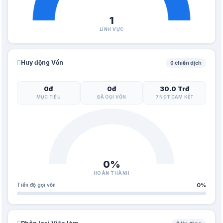
1
LĨNH VỰC
Huy động Vốn
0 chiến dịch
0đ
0đ
30.0 Trđ
MỤC TIÊU
ĐÃ GỌI VỐN
7 NĐT CAM KẾT
0%
HOÀN THÀNH
Tiến độ gọi vốn
0%