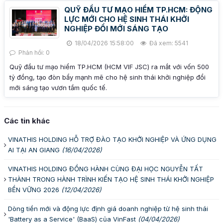
QUỸ ĐẦU TƯ MẠO HIỂM TP.HCM: ĐỘNG
LỰC MỚI CHO HỆ SINH THÁI KHỞI
NGHIỆP ĐỔI MỚI SÁNG TẠO
18/04/2026 15:58:00
Đã xem: 5541
Phản hồi: 0
Quỹ đầu tư mạo hiểm TP.HCM (HCM VIF JSC) ra mắt với vốn 500
tỷ đồng, tạo đòn bẩy mạnh mẽ cho hệ sinh thái khởi nghiệp đổi
mới sáng tạo vươn tầm quốc tế.
Các tin khác
VINATHIS HOLDING HỖ TRỢ ĐÀO TẠO KHỞI NGHIỆP VÀ ỨNG DỤNG
AI TẠI AN GIANG
(16/04/2026)
VINATHIS HOLDING ĐỒNG HÀNH CÙNG ĐẠI HỌC NGUYỄN TẤT
THÀNH TRONG HÀNH TRÌNH KIẾN TẠO HỆ SINH THÁI KHỞI NGHIỆP
BỀN VỮNG 2026
(12/04/2026)
Dòng tiền mới và động lực định giá doanh nghiệp từ hệ sinh thái
'Battery as a Service' (BaaS) của VinFast
(04/04/2026)