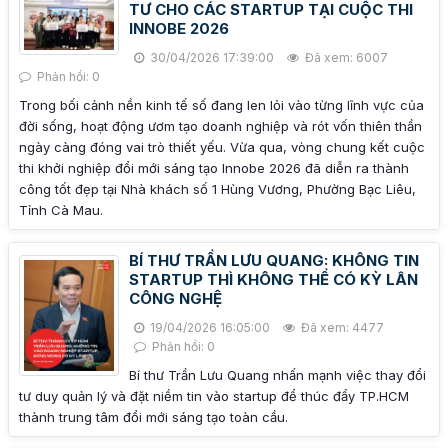
TƯ CHO CÁC STARTUP TẠI CUỘC THI
INNOBE 2026
30/04/2026 17:39:00
Đã xem: 6007
Phản hồi: 0
Trong bối cảnh nền kinh tế số đang len lỏi vào từng lĩnh vực của
đời sống, hoạt động ươm tạo doanh nghiệp và rót vốn thiên thần
ngày càng đóng vai trò thiết yếu. Vừa qua, vòng chung kết cuộc
thi khởi nghiệp đổi mới sáng tạo Innobe 2026 đã diễn ra thành
công tốt đẹp tại Nhà khách số 1 Hùng Vương, Phường Bạc Liêu,
Tỉnh Cà Mau.
BÍ THƯ TRẦN LƯU QUANG: KHÔNG TIN
STARTUP THÌ KHÔNG THỂ CÓ KỲ LÂN
CÔNG NGHỆ
19/04/2026 16:05:00
Đã xem: 4477
Phản hồi: 0
Bí thư Trần Lưu Quang nhấn mạnh việc thay đổi
tư duy quản lý và đặt niềm tin vào startup để thúc đẩy TP.HCM
thành trung tâm đổi mới sáng tạo toàn cầu.