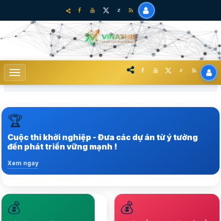
🏆
Trong hệ sinh thái khởi nghiệp sáng tạo tại Việt Nam
Cuộc thi khởi nghiệp - Đưa các dự án từ ý tưởng
Xem ngay
đến phát triển vững mạnh !
Xem ngay
💰
💰
Nâng tầm hệ sinh thái
Lựa chọ nhiều startup
Startup lên vị thế mới,
chất lượng