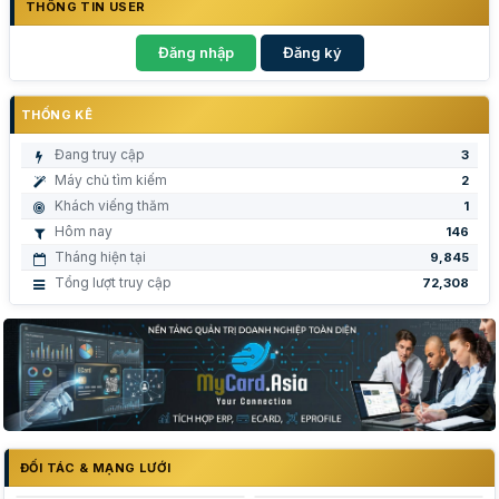
THÔNG TIN USER
Đăng nhập
Đăng ký
THỐNG KÊ
Đang truy cập
3
Máy chủ tìm kiếm
2
Khách viếng thăm
1
Hôm nay
146
Tháng hiện tại
9,845
Tổng lượt truy cập
72,308
ĐỐI TÁC & MẠNG LƯỚI