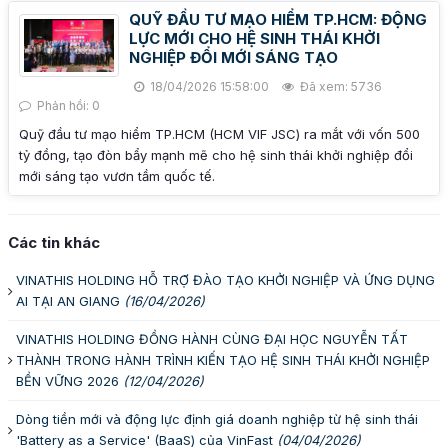
QUỸ ĐẦU TƯ MẠO HIỂM TP.HCM: ĐỘNG
LỰC MỚI CHO HỆ SINH THÁI KHỞI
NGHIỆP ĐỔI MỚI SÁNG TẠO
18/04/2026 15:58:00
Đã xem: 5736
Phản hồi: 0
Quỹ đầu tư mạo hiểm TP.HCM (HCM VIF JSC) ra mắt với vốn 500
tỷ đồng, tạo đòn bẩy mạnh mẽ cho hệ sinh thái khởi nghiệp đổi
mới sáng tạo vươn tầm quốc tế.
Các tin khác
VINATHIS HOLDING HỖ TRỢ ĐÀO TẠO KHỞI NGHIỆP VÀ ỨNG DỤNG
AI TẠI AN GIANG
(16/04/2026)
VINATHIS HOLDING ĐỒNG HÀNH CÙNG ĐẠI HỌC NGUYỄN TẤT
THÀNH TRONG HÀNH TRÌNH KIẾN TẠO HỆ SINH THÁI KHỞI NGHIỆP
BỀN VỮNG 2026
(12/04/2026)
Dòng tiền mới và động lực định giá doanh nghiệp từ hệ sinh thái
'Battery as a Service' (BaaS) của VinFast
(04/04/2026)