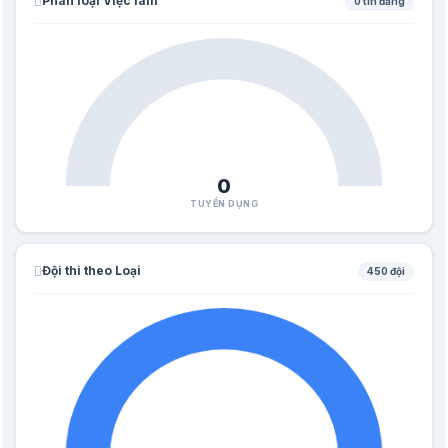
Phân loại Việc làm
0 tin đăng
0
TUYỂN DỤNG
Đội thi theo Loại
450 đội