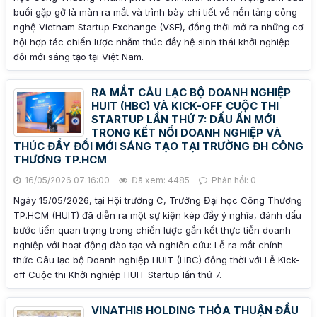
buổi gặp gỡ là màn ra mắt và trình bày chi tiết về nền tảng công
nghệ Vietnam Startup Exchange (VSE), đồng thời mở ra những cơ
hội hợp tác chiến lược nhằm thúc đẩy hệ sinh thái khởi nghiệp
đổi mới sáng tạo tại Việt Nam.
RA MẮT CÂU LẠC BỘ DOANH NGHIỆP
HUIT (HBC) VÀ KICK-OFF CUỘC THI
STARTUP LẦN THỨ 7: DẤU ẤN MỚI
TRONG KẾT NỐI DOANH NGHIỆP VÀ
THÚC ĐẨY ĐỔI MỚI SÁNG TẠO TẠI TRƯỜNG ĐH CÔNG
THƯƠNG TP.HCM
16/05/2026 07:16:00
Đã xem: 4485
Phản hồi: 0
Ngày 15/05/2026, tại Hội trường C, Trường Đại học Công Thương
TP.HCM (HUIT) đã diễn ra một sự kiện kép đầy ý nghĩa, đánh dấu
bước tiến quan trọng trong chiến lược gắn kết thực tiễn doanh
nghiệp với hoạt động đào tạo và nghiên cứu: Lễ ra mắt chính
thức Câu lạc bộ Doanh nghiệp HUIT (HBC) đồng thời với Lễ Kick-
off Cuộc thi Khởi nghiệp HUIT Startup lần thứ 7.
VINATHIS HOLDING THỎA THUẬN ĐẦU