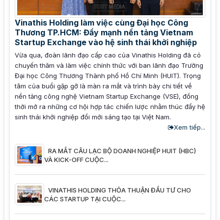
Vinathis Holding làm việc cùng Đại học Công
Thương TP.HCM: Đẩy mạnh nền tảng Vietnam
Startup Exchange vào hệ sinh thái khởi nghiệp
Vừa qua, đoàn lãnh đạo cấp cao của Vinathis Holding đã có
chuyến thăm và làm việc chính thức với ban lãnh đạo Trường
Đại học Công Thương Thành phố Hồ Chí Minh (HUIT). Trọng
tâm của buổi gặp gỡ là màn ra mắt và trình bày chi tiết về
nền tảng công nghệ Vietnam Startup Exchange (VSE), đồng
thời mở ra những cơ hội hợp tác chiến lược nhằm thúc đẩy hệ
sinh thái khởi nghiệp đổi mới sáng tạo tại Việt Nam.
Xem tiếp...
RA MẮT CÂU LẠC BỘ DOANH NGHIỆP HUIT (HBC)
VÀ KICK-OFF CUỘC...
VINATHIS HOLDING THỎA THUẬN ĐẦU TƯ CHO
CÁC STARTUP TẠI CUỘC...