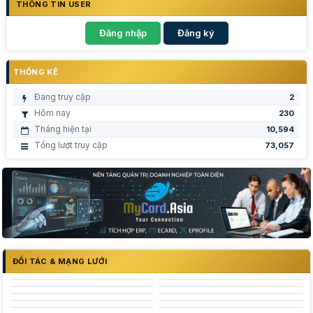
THÔNG TIN USER
Đăng nhập
Đăng ký
THỐNG KÊ
Đang truy cập
2
Hôm nay
230
Tháng hiện tại
10,594
Tổng lượt truy cập
73,057
ĐỐI TÁC & MẠNG LƯỚI
Trường Đại Học Nguyễn Tất Thành - NTTU
Logo trường Đại Học Công Thương Tp Hồ Chí Minh
Trung tâm Khởi nghiệp sáng tạo Thành phố Hồ Chí Minh
Logo trường đại học Kinh tế tp hcm
Logo trường đại học Thủ Dầu Một
Logo trường đại học Hùng Vương
đại học nha trang
đại học quốc gia thành phố hồ chí minh