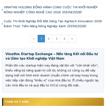
VINATHIS HOLDING ĐỒNG HÀNH CÙNG CUỘC THI KHỞI NGHIỆP
NÔNG NGHIỆP CÔNG NGHỆ CAO 2026
(03/04/2026)
Cuộc Thi Khởi Nghiệp Đổi Mới Sáng Tạo Agritech Innovation 2026:
Đánh Thức Tiềm Năng Nông Nghiệp Xanh
(01/04/2026)
«
1
2
3
4
»
Vinathis Startup Exchange – Nền tảng Kết nối Đầu tư
và Ươm tạo Khởi nghiệp Việt Nam
Phần lớn các startup hiện nay đang vật lộn với "cơn khát vốn",
thiếu vắng kỹ năng quản trị cốt lõi, không có công cụ để xây
dựng một mô hình kinh doanh chuẩn chỉnh và loay hoay trong
việc tiếp cận đúng "khẩu vị" của nhà đầu tư. Ở chiều ngược lại,
các nhà đầu tư và quỹ đầu tư (VCs) cũng đối mặt...
THĂM DÒ Ý KIẾN