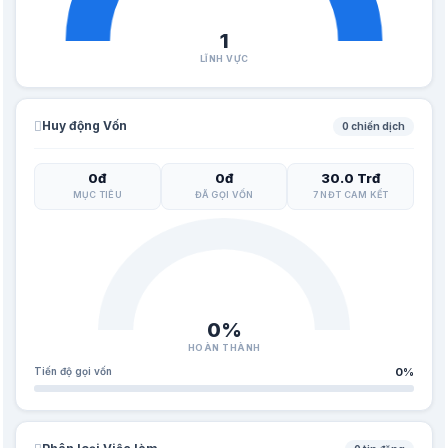
1
LĨNH VỰC
Huy động Vốn
0 chiến dịch
0đ
0đ
30.0 Trđ
MỤC TIÊU
ĐÃ GỌI VỐN
7 NĐT CAM KẾT
0%
HOÀN THÀNH
Tiến độ gọi vốn
0%