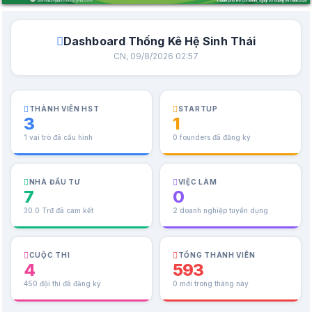
Dashboard Thống Kê Hệ Sinh Thái
CN, 09/8/2026 02:57
THÀNH VIÊN HST
STARTUP
3
1
1 vai trò đã cấu hình
0 founders đã đăng ký
NHÀ ĐẦU TƯ
VIỆC LÀM
7
0
30.0 Trđ đã cam kết
2 doanh nghiệp tuyển dụng
CUỘC THI
TỔNG THÀNH VIÊN
4
593
450 đội thi đã đăng ký
0 mới trong tháng này