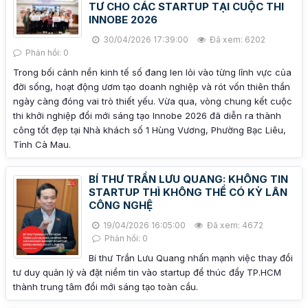
TƯ CHO CÁC STARTUP TẠI CUỘC THI
INNOBE 2026
30/04/2026 17:39:00
Đã xem: 6202
Phản hồi: 0
Trong bối cảnh nền kinh tế số đang len lỏi vào từng lĩnh vực của
đời sống, hoạt động ươm tạo doanh nghiệp và rót vốn thiên thần
ngày càng đóng vai trò thiết yếu. Vừa qua, vòng chung kết cuộc
thi khởi nghiệp đổi mới sáng tạo Innobe 2026 đã diễn ra thành
công tốt đẹp tại Nhà khách số 1 Hùng Vương, Phường Bạc Liêu,
Tỉnh Cà Mau.
BÍ THƯ TRẦN LƯU QUANG: KHÔNG TIN
STARTUP THÌ KHÔNG THỂ CÓ KỲ LÂN
CÔNG NGHỆ
19/04/2026 16:05:00
Đã xem: 4672
Phản hồi: 0
Bí thư Trần Lưu Quang nhấn mạnh việc thay đổi
tư duy quản lý và đặt niềm tin vào startup để thúc đẩy TP.HCM
thành trung tâm đổi mới sáng tạo toàn cầu.