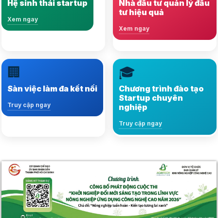
Hệ sinh thái startup
Nhà đầu tư quản lý đầu
phát triển bền vững
tư hiệu quả
Xem ngay
Xem ngay
Xem ngay
Xem ngay
🏢
🎓
Kết nối hàng ngàn việc
Nội dung đa dạng, kiến
làm, nhà tuyển dụng và
thức chuẩn xác và
Sàn việc làm đa kết nối
Chương trình đào tạo
ứng viên tiềm năng
phong phú
Startup chuyên
Truy cập ngay
nghiệp
Truy cập ngay
Truy cập ngay
Truy cập ngay