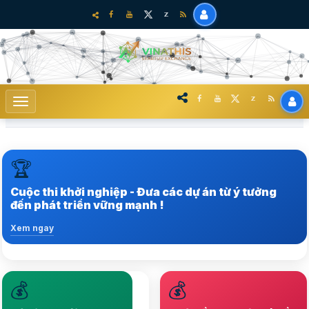
🏆
Trong hệ sinh thái khởi nghiệp sáng tạo tại Việt Nam
Cuộc thi khởi nghiệp - Đưa các dự án từ ý tưởng
Xem ngay
đến phát triển vững mạnh !
Xem ngay
💰
💰
Nâng tầm hệ sinh thái
Lựa chọ nhiều startup
Startup lên vị thế mới,
chất lượng