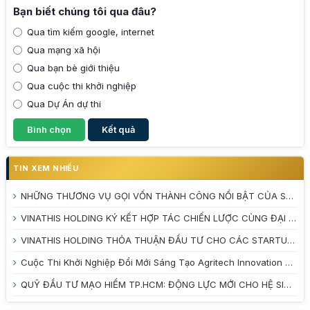
Bạn biết chúng tôi qua đâu?
Qua tìm kiếm google, internet
Qua mạng xã hội
Qua bạn bè giới thiệu
Qua cuộc thi khởi nghiệp
Qua Dự Án dự thi
TIN XEM NHIỀU
NHỮNG THƯƠNG VỤ GỌI VỐN THÀNH CÔNG NỔI BẬT CỦA STARTUP VIỆT NAM NĂM 2025
VINATHIS HOLDING KÝ KẾT HỢP TÁC CHIẾN LƯỢC CÙNG ĐẠI HỌC TRÀ VINH VÀ VƯỜN ƯƠM DOANH NGHIỆP TỈNH VĨNH LONG
VINATHIS HOLDING THỎA THUẬN ĐẦU TƯ CHO CÁC STARTUP TẠI CUỘC THI INNOBE 2026
Cuộc Thi Khởi Nghiệp Đổi Mới Sáng Tạo Agritech Innovation 2026: Đánh Thức Tiềm Năng Nông Nghiệp Xanh
QUỸ ĐẦU TƯ MẠO HIỂM TP.HCM: ĐỘNG LỰC MỚI CHO HỆ SINH THÁI KHỞI NGHIỆP ĐỔI MỚI SÁNG TẠO