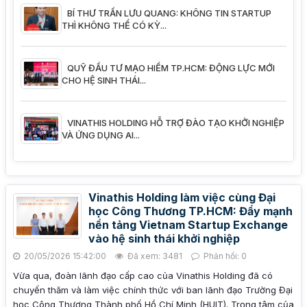
BÍ THƯ TRẦN LƯU QUANG: KHÔNG TIN STARTUP
THÌ KHÔNG THỂ CÓ KỲ...
QUỸ ĐẦU TƯ MẠO HIỂM TP.HCM: ĐỘNG LỰC MỚI
CHO HỆ SINH THÁI...
VINATHIS HOLDING HỖ TRỢ ĐÀO TẠO KHỞI NGHIỆP
VÀ ỨNG DỤNG AI...
Vinathis Holding làm việc cùng Đại
học Công Thương TP.HCM: Đẩy mạnh
nền tảng Vietnam Startup Exchange
vào hệ sinh thái khởi nghiệp
20/05/2026 15:42:00
Đã xem: 3481
Phản hồi: 0
Vừa qua, đoàn lãnh đạo cấp cao của Vinathis Holding đã có
chuyến thăm và làm việc chính thức với ban lãnh đạo Trường Đại
học Công Thương Thành phố Hồ Chí Minh (HUIT). Trọng tâm của