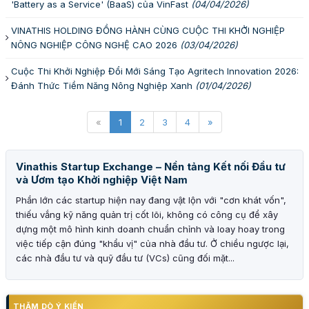
'Battery as a Service' (BaaS) của VinFast
(04/04/2026)
VINATHIS HOLDING ĐỒNG HÀNH CÙNG CUỘC THI KHỞI NGHIỆP
NÔNG NGHIỆP CÔNG NGHỆ CAO 2026
(03/04/2026)
Cuộc Thi Khởi Nghiệp Đổi Mới Sáng Tạo Agritech Innovation 2026:
Đánh Thức Tiềm Năng Nông Nghiệp Xanh
(01/04/2026)
«
1
2
3
4
»
Vinathis Startup Exchange – Nền tảng Kết nối Đầu tư
và Ươm tạo Khởi nghiệp Việt Nam
Phần lớn các startup hiện nay đang vật lộn với "cơn khát vốn",
thiếu vắng kỹ năng quản trị cốt lõi, không có công cụ để xây
dựng một mô hình kinh doanh chuẩn chỉnh và loay hoay trong
việc tiếp cận đúng "khẩu vị" của nhà đầu tư. Ở chiều ngược lại,
các nhà đầu tư và quỹ đầu tư (VCs) cũng đối mặt...
THĂM DÒ Ý KIẾN