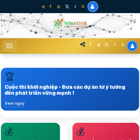
🏆
Trong hệ sinh thái khởi nghiệp sáng tạo tại Việt Nam
Cuộc thi khởi nghiệp - Đưa các dự án từ ý tưởng
Xem ngay
đến phát triển vững mạnh !
Xem ngay
💰
💰
Nâng tầm hệ sinh thái
Lựa chọ nhiều startup
Startup lên vị thế mới,
chất lượng