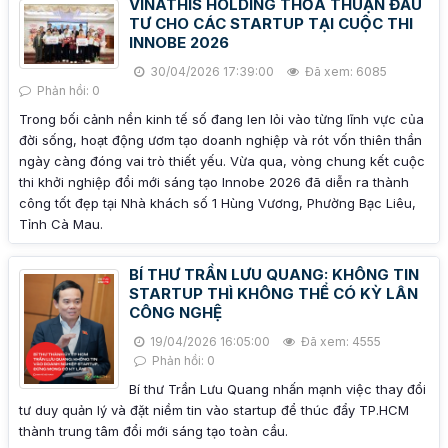
VINATHIS HOLDING THỎA THUẬN ĐẦU
TƯ CHO CÁC STARTUP TẠI CUỘC THI
INNOBE 2026
30/04/2026 17:39:00
Đã xem: 6085
Phản hồi: 0
Trong bối cảnh nền kinh tế số đang len lỏi vào từng lĩnh vực của
đời sống, hoạt động ươm tạo doanh nghiệp và rót vốn thiên thần
ngày càng đóng vai trò thiết yếu. Vừa qua, vòng chung kết cuộc
thi khởi nghiệp đổi mới sáng tạo Innobe 2026 đã diễn ra thành
công tốt đẹp tại Nhà khách số 1 Hùng Vương, Phường Bạc Liêu,
Tỉnh Cà Mau.
BÍ THƯ TRẦN LƯU QUANG: KHÔNG TIN
STARTUP THÌ KHÔNG THỂ CÓ KỲ LÂN
CÔNG NGHỆ
19/04/2026 16:05:00
Đã xem: 4555
Phản hồi: 0
Bí thư Trần Lưu Quang nhấn mạnh việc thay đổi
tư duy quản lý và đặt niềm tin vào startup để thúc đẩy TP.HCM
thành trung tâm đổi mới sáng tạo toàn cầu.