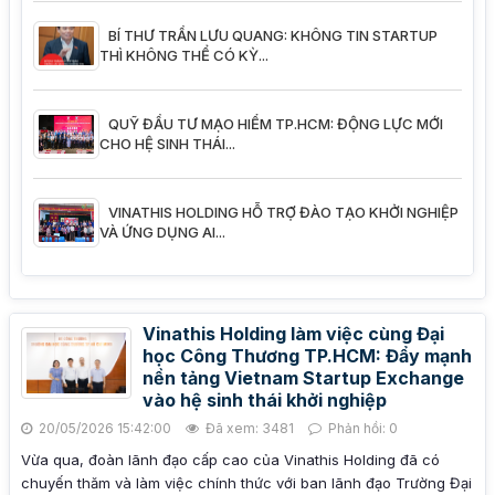
BÍ THƯ TRẦN LƯU QUANG: KHÔNG TIN STARTUP
THÌ KHÔNG THỂ CÓ KỲ...
QUỸ ĐẦU TƯ MẠO HIỂM TP.HCM: ĐỘNG LỰC MỚI
CHO HỆ SINH THÁI...
VINATHIS HOLDING HỖ TRỢ ĐÀO TẠO KHỞI NGHIỆP
VÀ ỨNG DỤNG AI...
Vinathis Holding làm việc cùng Đại
học Công Thương TP.HCM: Đẩy mạnh
nền tảng Vietnam Startup Exchange
vào hệ sinh thái khởi nghiệp
20/05/2026 15:42:00
Đã xem: 3481
Phản hồi: 0
Vừa qua, đoàn lãnh đạo cấp cao của Vinathis Holding đã có
chuyến thăm và làm việc chính thức với ban lãnh đạo Trường Đại