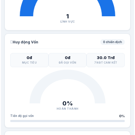
1
LĨNH VỰC
Huy động Vốn
0 chiến dịch
0đ
0đ
30.0 Trđ
MỤC TIÊU
ĐÃ GỌI VỐN
7 NĐT CAM KẾT
0%
HOÀN THÀNH
Tiến độ gọi vốn
0%