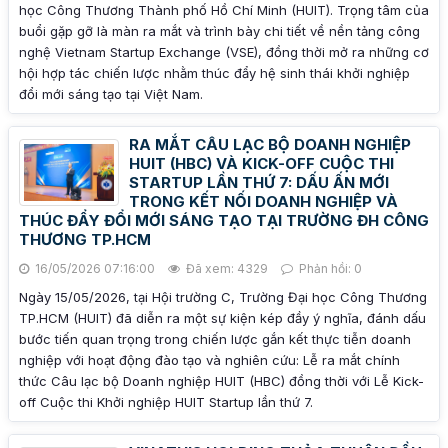
học Công Thương Thành phố Hồ Chí Minh (HUIT). Trọng tâm của
buổi gặp gỡ là màn ra mắt và trình bày chi tiết về nền tảng công
nghệ Vietnam Startup Exchange (VSE), đồng thời mở ra những cơ
hội hợp tác chiến lược nhằm thúc đẩy hệ sinh thái khởi nghiệp
đổi mới sáng tạo tại Việt Nam.
RA MẮT CÂU LẠC BỘ DOANH NGHIỆP
HUIT (HBC) VÀ KICK-OFF CUỘC THI
STARTUP LẦN THỨ 7: DẤU ẤN MỚI
TRONG KẾT NỐI DOANH NGHIỆP VÀ
THÚC ĐẨY ĐỔI MỚI SÁNG TẠO TẠI TRƯỜNG ĐH CÔNG
THƯƠNG TP.HCM
16/05/2026 07:16:00
Đã xem: 4329
Phản hồi: 0
Ngày 15/05/2026, tại Hội trường C, Trường Đại học Công Thương
TP.HCM (HUIT) đã diễn ra một sự kiện kép đầy ý nghĩa, đánh dấu
bước tiến quan trọng trong chiến lược gắn kết thực tiễn doanh
nghiệp với hoạt động đào tạo và nghiên cứu: Lễ ra mắt chính
thức Câu lạc bộ Doanh nghiệp HUIT (HBC) đồng thời với Lễ Kick-
off Cuộc thi Khởi nghiệp HUIT Startup lần thứ 7.