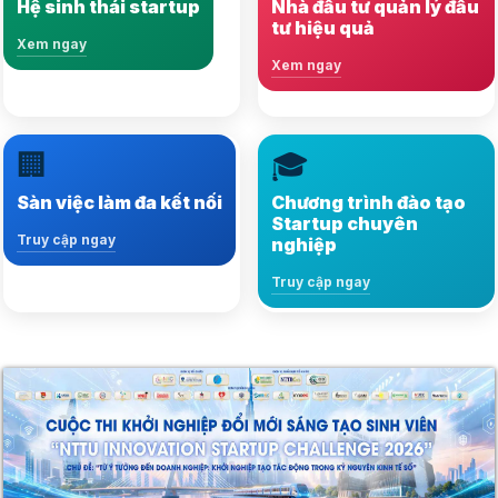
Hệ sinh thái startup
Nhà đầu tư quản lý đầu
phát triển bền vững
tư hiệu quả
Xem ngay
Xem ngay
Xem ngay
Xem ngay
🏢
🎓
Kết nối hàng ngàn việc
Nội dung đa dạng, kiến
làm, nhà tuyển dụng và
thức chuẩn xác và
Sàn việc làm đa kết nối
Chương trình đào tạo
ứng viên tiềm năng
phong phú
Startup chuyên
Truy cập ngay
nghiệp
Truy cập ngay
Truy cập ngay
Truy cập ngay