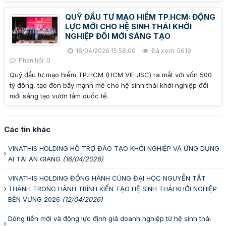
QUỸ ĐẦU TƯ MẠO HIỂM TP.HCM: ĐỘNG
LỰC MỚI CHO HỆ SINH THÁI KHỞI
NGHIỆP ĐỔI MỚI SÁNG TẠO
18/04/2026 15:58:00
Đã xem: 5619
Phản hồi: 0
Quỹ đầu tư mạo hiểm TP.HCM (HCM VIF JSC) ra mắt với vốn 500
tỷ đồng, tạo đòn bẩy mạnh mẽ cho hệ sinh thái khởi nghiệp đổi
mới sáng tạo vươn tầm quốc tế.
Các tin khác
VINATHIS HOLDING HỖ TRỢ ĐÀO TẠO KHỞI NGHIỆP VÀ ỨNG DỤNG
AI TẠI AN GIANG
(16/04/2026)
VINATHIS HOLDING ĐỒNG HÀNH CÙNG ĐẠI HỌC NGUYỄN TẤT
THÀNH TRONG HÀNH TRÌNH KIẾN TẠO HỆ SINH THÁI KHỞI NGHIỆP
BỀN VỮNG 2026
(12/04/2026)
Dòng tiền mới và động lực định giá doanh nghiệp từ hệ sinh thái