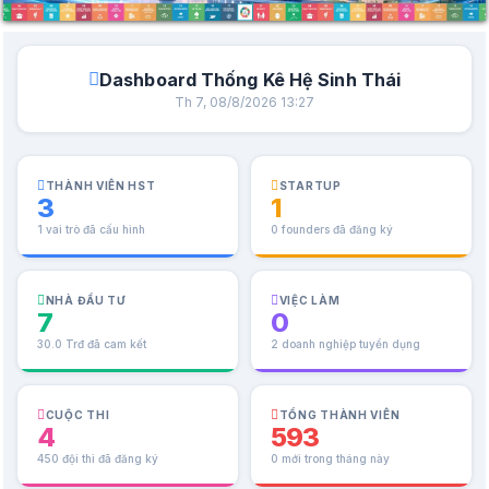
Dashboard Thống Kê Hệ Sinh Thái
Th 7, 08/8/2026 13:27
THÀNH VIÊN HST
STARTUP
3
1
1 vai trò đã cấu hình
0 founders đã đăng ký
NHÀ ĐẦU TƯ
VIỆC LÀM
7
0
30.0 Trđ đã cam kết
2 doanh nghiệp tuyển dụng
CUỘC THI
TỔNG THÀNH VIÊN
4
593
450 đội thi đã đăng ký
0 mới trong tháng này