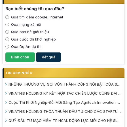
Bạn biết chúng tôi qua đâu?
Qua tìm kiếm google, internet
Qua mạng xã hội
Qua bạn bè giới thiệu
Qua cuộc thi khởi nghiệp
Qua Dự Án dự thi
TIN XEM NHIỀU
NHỮNG THƯƠNG VỤ GỌI VỐN THÀNH CÔNG NỔI BẬT CỦA STARTUP VIỆT NAM NĂM 2025
VINATHIS HOLDING KÝ KẾT HỢP TÁC CHIẾN LƯỢC CÙNG ĐẠI HỌC TRÀ VINH VÀ VƯỜN ƯƠM DOANH NGHIỆP TỈNH VĨNH LONG
Cuộc Thi Khởi Nghiệp Đổi Mới Sáng Tạo Agritech Innovation 2026: Đánh Thức Tiềm Năng Nông Nghiệp Xanh
VINATHIS HOLDING THỎA THUẬN ĐẦU TƯ CHO CÁC STARTUP TẠI CUỘC THI INNOBE 2026
QUỸ ĐẦU TƯ MẠO HIỂM TP.HCM: ĐỘNG LỰC MỚI CHO HỆ SINH THÁI KHỞI NGHIỆP ĐỔI MỚI SÁNG TẠO