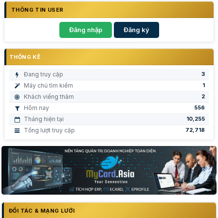
THÔNG TIN USER
Đăng nhập
Đăng ký
THỐNG KÊ
Đang truy cập
3
Máy chủ tìm kiếm
1
Khách viếng thăm
2
Hôm nay
556
Tháng hiện tại
10,255
Tổng lượt truy cập
72,718
ĐỐI TÁC & MẠNG LƯỚI