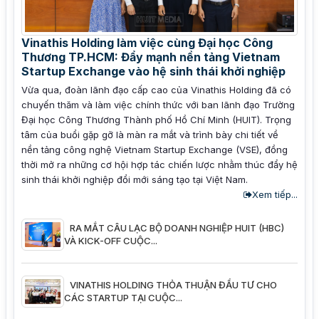
Vinathis Holding làm việc cùng Đại học Công
Thương TP.HCM: Đẩy mạnh nền tảng Vietnam
Startup Exchange vào hệ sinh thái khởi nghiệp
Vừa qua, đoàn lãnh đạo cấp cao của Vinathis Holding đã có
chuyến thăm và làm việc chính thức với ban lãnh đạo Trường
Đại học Công Thương Thành phố Hồ Chí Minh (HUIT). Trọng
tâm của buổi gặp gỡ là màn ra mắt và trình bày chi tiết về
nền tảng công nghệ Vietnam Startup Exchange (VSE), đồng
thời mở ra những cơ hội hợp tác chiến lược nhằm thúc đẩy hệ
sinh thái khởi nghiệp đổi mới sáng tạo tại Việt Nam.
Xem tiếp...
RA MẮT CÂU LẠC BỘ DOANH NGHIỆP HUIT (HBC)
VÀ KICK-OFF CUỘC...
VINATHIS HOLDING THỎA THUẬN ĐẦU TƯ CHO
CÁC STARTUP TẠI CUỘC...