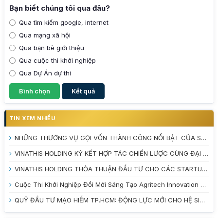
Bạn biết chúng tôi qua đâu?
Qua tìm kiếm google, internet
Qua mạng xã hội
Qua bạn bè giới thiệu
Qua cuộc thi khởi nghiệp
Qua Dự Án dự thi
TIN XEM NHIỀU
NHỮNG THƯƠNG VỤ GỌI VỐN THÀNH CÔNG NỔI BẬT CỦA STARTUP VIỆT NAM NĂM 2025
VINATHIS HOLDING KÝ KẾT HỢP TÁC CHIẾN LƯỢC CÙNG ĐẠI HỌC TRÀ VINH VÀ VƯỜN ƯƠM DOANH NGHIỆP TỈNH VĨNH LONG
VINATHIS HOLDING THỎA THUẬN ĐẦU TƯ CHO CÁC STARTUP TẠI CUỘC THI INNOBE 2026
Cuộc Thi Khởi Nghiệp Đổi Mới Sáng Tạo Agritech Innovation 2026: Đánh Thức Tiềm Năng Nông Nghiệp Xanh
QUỸ ĐẦU TƯ MẠO HIỂM TP.HCM: ĐỘNG LỰC MỚI CHO HỆ SINH THÁI KHỞI NGHIỆP ĐỔI MỚI SÁNG TẠO