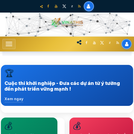
🏆
Trong hệ sinh thái khởi nghiệp sáng tạo tại Việt Nam
Cuộc thi khởi nghiệp - Đưa các dự án từ ý tưởng
Xem ngay
đến phát triển vững mạnh !
Xem ngay
💰
💰
Nâng tầm hệ sinh thái
Lựa chọ nhiều startup
Startup lên vị thế mới,
chất lượng