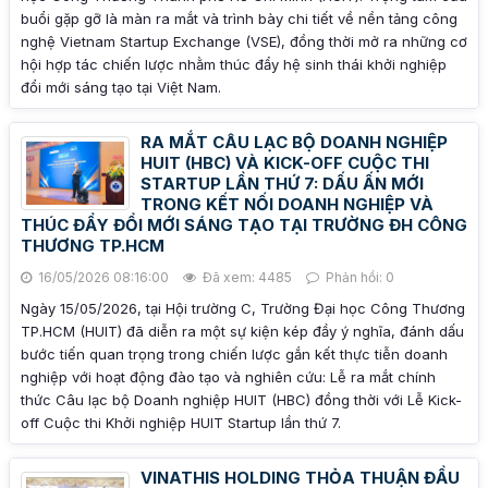
buổi gặp gỡ là màn ra mắt và trình bày chi tiết về nền tảng công
nghệ Vietnam Startup Exchange (VSE), đồng thời mở ra những cơ
hội hợp tác chiến lược nhằm thúc đẩy hệ sinh thái khởi nghiệp
đổi mới sáng tạo tại Việt Nam.
RA MẮT CÂU LẠC BỘ DOANH NGHIỆP
HUIT (HBC) VÀ KICK-OFF CUỘC THI
STARTUP LẦN THỨ 7: DẤU ẤN MỚI
TRONG KẾT NỐI DOANH NGHIỆP VÀ
THÚC ĐẨY ĐỔI MỚI SÁNG TẠO TẠI TRƯỜNG ĐH CÔNG
THƯƠNG TP.HCM
16/05/2026 08:16:00
Đã xem: 4485
Phản hồi: 0
Ngày 15/05/2026, tại Hội trường C, Trường Đại học Công Thương
TP.HCM (HUIT) đã diễn ra một sự kiện kép đầy ý nghĩa, đánh dấu
bước tiến quan trọng trong chiến lược gắn kết thực tiễn doanh
nghiệp với hoạt động đào tạo và nghiên cứu: Lễ ra mắt chính
thức Câu lạc bộ Doanh nghiệp HUIT (HBC) đồng thời với Lễ Kick-
off Cuộc thi Khởi nghiệp HUIT Startup lần thứ 7.
VINATHIS HOLDING THỎA THUẬN ĐẦU