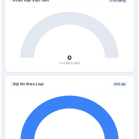
Phân loại Việc làm
0 tin đăng
0
TUYỂN DỤNG
Đội thi theo Loại
450 đội