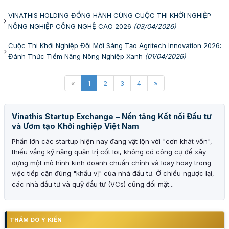
VINATHIS HOLDING ĐỒNG HÀNH CÙNG CUỘC THI KHỞI NGHIỆP
NÔNG NGHIỆP CÔNG NGHỆ CAO 2026
(03/04/2026)
Cuộc Thi Khởi Nghiệp Đổi Mới Sáng Tạo Agritech Innovation 2026:
Đánh Thức Tiềm Năng Nông Nghiệp Xanh
(01/04/2026)
«
1
2
3
4
»
Vinathis Startup Exchange – Nền tảng Kết nối Đầu tư
và Ươm tạo Khởi nghiệp Việt Nam
Phần lớn các startup hiện nay đang vật lộn với "cơn khát vốn",
thiếu vắng kỹ năng quản trị cốt lõi, không có công cụ để xây
dựng một mô hình kinh doanh chuẩn chỉnh và loay hoay trong
việc tiếp cận đúng "khẩu vị" của nhà đầu tư. Ở chiều ngược lại,
các nhà đầu tư và quỹ đầu tư (VCs) cũng đối mặt...
THĂM DÒ Ý KIẾN