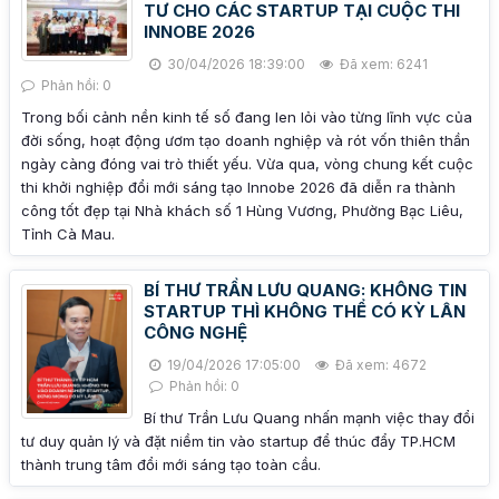
TƯ CHO CÁC STARTUP TẠI CUỘC THI
INNOBE 2026
30/04/2026 18:39:00
Đã xem: 6241
Phản hồi: 0
Trong bối cảnh nền kinh tế số đang len lỏi vào từng lĩnh vực của
đời sống, hoạt động ươm tạo doanh nghiệp và rót vốn thiên thần
ngày càng đóng vai trò thiết yếu. Vừa qua, vòng chung kết cuộc
thi khởi nghiệp đổi mới sáng tạo Innobe 2026 đã diễn ra thành
công tốt đẹp tại Nhà khách số 1 Hùng Vương, Phường Bạc Liêu,
Tỉnh Cà Mau.
BÍ THƯ TRẦN LƯU QUANG: KHÔNG TIN
STARTUP THÌ KHÔNG THỂ CÓ KỲ LÂN
CÔNG NGHỆ
19/04/2026 17:05:00
Đã xem: 4672
Phản hồi: 0
Bí thư Trần Lưu Quang nhấn mạnh việc thay đổi
tư duy quản lý và đặt niềm tin vào startup để thúc đẩy TP.HCM
thành trung tâm đổi mới sáng tạo toàn cầu.