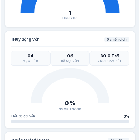
1
LĨNH VỰC
Huy động Vốn
0 chiến dịch
0đ
0đ
30.0 Trđ
MỤC TIÊU
ĐÃ GỌI VỐN
7 NĐT CAM KẾT
0%
HOÀN THÀNH
Tiến độ gọi vốn
0%