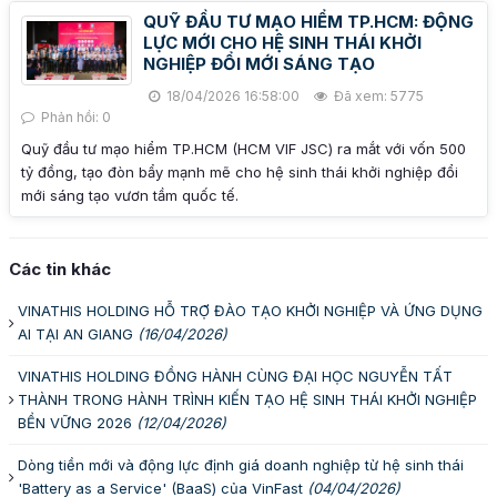
QUỸ ĐẦU TƯ MẠO HIỂM TP.HCM: ĐỘNG
LỰC MỚI CHO HỆ SINH THÁI KHỞI
NGHIỆP ĐỔI MỚI SÁNG TẠO
18/04/2026 16:58:00
Đã xem: 5775
Phản hồi: 0
Quỹ đầu tư mạo hiểm TP.HCM (HCM VIF JSC) ra mắt với vốn 500
tỷ đồng, tạo đòn bẩy mạnh mẽ cho hệ sinh thái khởi nghiệp đổi
mới sáng tạo vươn tầm quốc tế.
Các tin khác
VINATHIS HOLDING HỖ TRỢ ĐÀO TẠO KHỞI NGHIỆP VÀ ỨNG DỤNG
AI TẠI AN GIANG
(16/04/2026)
VINATHIS HOLDING ĐỒNG HÀNH CÙNG ĐẠI HỌC NGUYỄN TẤT
THÀNH TRONG HÀNH TRÌNH KIẾN TẠO HỆ SINH THÁI KHỞI NGHIỆP
BỀN VỮNG 2026
(12/04/2026)
Dòng tiền mới và động lực định giá doanh nghiệp từ hệ sinh thái
'Battery as a Service' (BaaS) của VinFast
(04/04/2026)