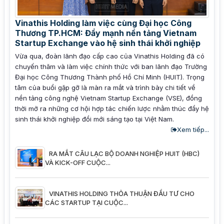
Vinathis Holding làm việc cùng Đại học Công
Thương TP.HCM: Đẩy mạnh nền tảng Vietnam
Startup Exchange vào hệ sinh thái khởi nghiệp
Vừa qua, đoàn lãnh đạo cấp cao của Vinathis Holding đã có
chuyến thăm và làm việc chính thức với ban lãnh đạo Trường
Đại học Công Thương Thành phố Hồ Chí Minh (HUIT). Trọng
tâm của buổi gặp gỡ là màn ra mắt và trình bày chi tiết về
nền tảng công nghệ Vietnam Startup Exchange (VSE), đồng
thời mở ra những cơ hội hợp tác chiến lược nhằm thúc đẩy hệ
sinh thái khởi nghiệp đổi mới sáng tạo tại Việt Nam.
Xem tiếp...
RA MẮT CÂU LẠC BỘ DOANH NGHIỆP HUIT (HBC)
VÀ KICK-OFF CUỘC...
VINATHIS HOLDING THỎA THUẬN ĐẦU TƯ CHO
CÁC STARTUP TẠI CUỘC...