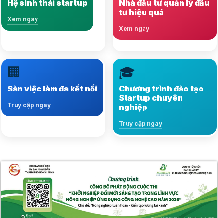
Hệ sinh thái startup
Nhà đầu tư quản lý đầu
phát triển bền vững
tư hiệu quả
Xem ngay
Xem ngay
Xem ngay
Xem ngay
🏢
🎓
Kết nối hàng ngàn việc
Nội dung đa dạng, kiến
làm, nhà tuyển dụng và
thức chuẩn xác và
Sàn việc làm đa kết nối
Chương trình đào tạo
ứng viên tiềm năng
phong phú
Startup chuyên
Truy cập ngay
nghiệp
Truy cập ngay
Truy cập ngay
Truy cập ngay