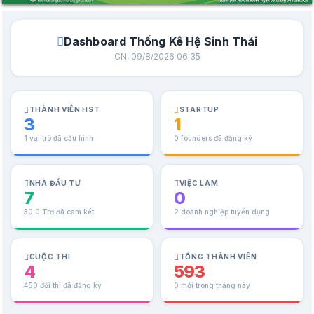
Dashboard Thống Kê Hệ Sinh Thái
CN, 09/8/2026 06:35
THÀNH VIÊN HST
STARTUP
3
1
1 vai trò đã cấu hình
0 founders đã đăng ký
NHÀ ĐẦU TƯ
VIỆC LÀM
7
0
30.0 Trđ đã cam kết
2 doanh nghiệp tuyển dụng
CUỘC THI
TỔNG THÀNH VIÊN
4
593
450 đội thi đã đăng ký
0 mới trong tháng này