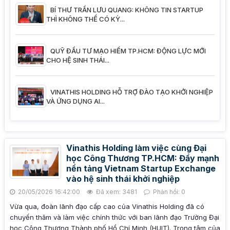
BÍ THƯ TRẦN LƯU QUANG: KHÔNG TIN STARTUP
THÌ KHÔNG THỂ CÓ KỲ...
QUỸ ĐẦU TƯ MẠO HIỂM TP.HCM: ĐỘNG LỰC MỚI
CHO HỆ SINH THÁI...
VINATHIS HOLDING HỖ TRỢ ĐÀO TẠO KHỞI NGHIỆP
VÀ ỨNG DỤNG AI...
Vinathis Holding làm việc cùng Đại
học Công Thương TP.HCM: Đẩy mạnh
nền tảng Vietnam Startup Exchange
vào hệ sinh thái khởi nghiệp
20/05/2026 16:42:00
Đã xem: 3481
Phản hồi: 0
Vừa qua, đoàn lãnh đạo cấp cao của Vinathis Holding đã có
chuyến thăm và làm việc chính thức với ban lãnh đạo Trường Đại
học Công Thương Thành phố Hồ Chí Minh (HUIT). Trọng tâm của