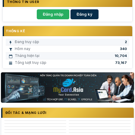
THÔNG TIN USER
Đăng nhập
Đăng ký
THỐNG KÊ
Đang truy cập
2
Hôm nay
340
Tháng hiện tại
10,704
Tổng lượt truy cập
73,167
ĐỐI TÁC & MẠNG LƯỚI
Trường Đại Học Nguyễn Tất Thành - NTTU
Logo trường Đại Học Công Thương Tp Hồ Chí Minh
Trung tâm Khởi nghiệp sáng tạo Thành phố Hồ Chí Minh
Logo trường đại học Kinh tế tp hcm
Logo trường đại học Thủ Dầu Một
Logo trường đại học Hùng Vương
đại học nha trang
đại học quốc gia thành phố hồ chí minh